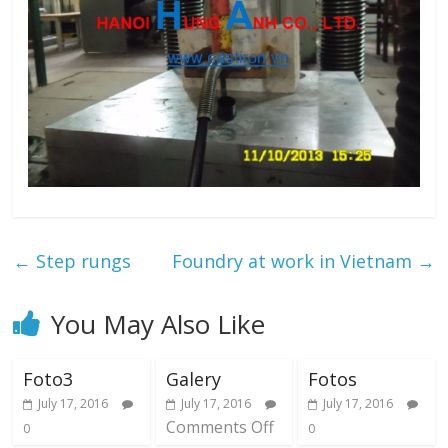
←
Step rungs
Foundry at work in Vietnam
→
You May Also Like
Foto3
Galery
Fotos
July 17, 2016
July 17, 2016
July 17, 2016
Comments Off
0
0